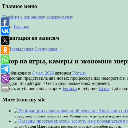
Главное меню
Перейти к основному содержимому
Главная
Навигация по записям
←
Предыдущая
Следующая
→
Упор на игры, камеры и экономию энерг
Опубликовано
8 мая, 2026
автором
Ferra.ru
Qualcomm представила два новых процессора для недорогих и 
зарядки. Snapdragon 4 Gen 5 (для бюджетных моделей).
Запись опубликована автором
Ferra.ru
в рубрике
Игры
. Добавьт
More from my site
подлодкам, считает замдиректора Французского центра разведывател
по сну Сэмми Марго назвала несколько простых способов заснуть.