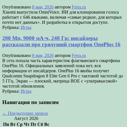
Опубликовано
8 мая, 2026
автором
Ferra.ru
Xiaomi выпустила OmniVoice. ИИ для клонирования голоса
работает с 646 языками, включая «самые редкие, для которых
почти нет данных». И разработка в открытом доступе.
Рубрика:
Игры
200 Мп, 9000 мА·ч, 240 Гц: инсайдеры
рассказали про грядущий смартфон OnePlus 16
Опубликовано
8 мая, 2026
автором
Ferra.ru
В сеть попала часть характеристик флагманского смартфона
OnePlus 16. Официальных заявлений пока нет, вся
информация от инсайдеров. OnePlus 16 якобы получит
Qualcomm Snapdragon 8 Elite Gen 6 Pro с тактовой частотой до
5 ГГц. Экран — плоский, матрица BOE с «ультравысокой»
частотой обновления.
Рубрика:
Игры
Навигация по записям
←
Предыдущие записи
Август 2026
Пн
Вт
Ср
Чт
Пт
Сб
Вс