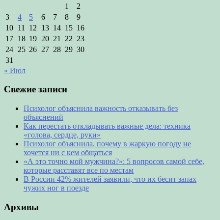
1
2
3
4
5
6
7
8
9
10
11
12
13
14
15
16
17
18
19
20
21
22
23
24
25
26
27
28
29
30
31
« Июл
Свежие записи
Психолог объяснила важность отказывать без
объяснений
Как перестать откладывать важные дела: техника
«голова, сердце, руки»
Психолог объяснила, почему в жаркую погоду не
хочется ни с кем общаться
«А это точно мой мужчина?»: 5 вопросов самой себе,
которые расставят все по местам
В России 42% жителей заявили, что их бесит запах
чужих ног в поезде
Архивы