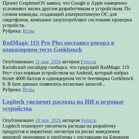
Проект GrapheneOS заявил, что Google и Apple намеренно
усложняют жизнь другим разработчикам и устройствам. По
словам команды, создающий альтернативную ОС для
смартфонов, компании злоупотребляют системами проверки
устройств.
Рубрика:
Игры
RedMagic 11S Pro Plus поставил рекорд в
одноядерном тесте Geekbench
Опубликовано
11 мая, 2026
автором
Ferra.ru
Китайский инсайдер сообщил, что грядущий RedMagic 11S
Pro+ стал первым устройством на Android, который набрал
более 4000 баллов в одноядерном тесте бенчмарка Geekbench
6. В базе данных появилось несколько записей...
Рубрика:
Игры
Logitech увеличит расходы на ИИ и игровые
устройства
Опубликовано
10 мая, 2026
автором
Ferra.ru
Logitech планирует увеличить расходы на разработку
продуктов и маркетинг, несмотря на риски замедления
мировой экономики и проблемы с поставками на Ближнем