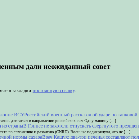
енным дали неожиданный совет
вьте в закладки
постоянную ссылку
.
Российский военный рассказал об ударе по танково
алась двигаться в направлении российских сил. Одну машину […]
В Гвинее не захотели отпускать свергнутого президен
тете по сплочению и развитию (CNRD). Военные подчеркнули, что не […]
Врач Кашух: два-три печенья составляют по