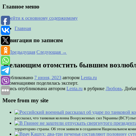
Главное меню
Перейти к основному содержимому
Главная
Навигация по записям
←
Предыдущая
Следующая
→
Желающим отомстить бывшим возлюбл
Опубликовано
7 июня, 2023
автором
Lenta.ru
Рекоменациями поделилась эксперт.
Запись опубликована автором
Lenta.ru
в рубрике
Любовь
. Доба
More from my site
рассказал, что танковая колонна Вооруженных сил Украины (ВСУ) пыт
территорию страны. Об этом заявили в созданном Национальном коми