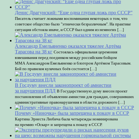
Денис Драгунский: “Еще одна глупая ложь про СССР”
Писатель считает ложными воспоминания некоторых о том, что
советское общество было "этнически безразличным". На практике
ситуация обстояла иначе, и СССР был одним из немногих […]
Александр Емельяненко оказался тяжелее Артёма
Тарасова на 38 кг
Состоялась официальная церемония
взвешивания перед поединком между российским бойцом
ММА Александром Емельяненко и блогером Артёмом Тарасовым.
Бой по правилам кулачных боёв состоится […]
В Госдуму внесли законопроект об амнистии
за нарушения ПДД
В Государственную думу внесен проект
постановления об объявлении амнистии для граждан, совершивших
административные правонарушения в области дорожного […]
Почему «Ниночка» была запрещена к показу в СССР
Картина Эрнеста Любича была четырежды номинирована
на премию «Оскар» и запрещена к показу в СССР.