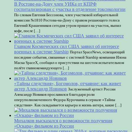
В Ростове-на-Дону член УИКа от КПРФ
госпитализирован с участка в отделение токсикологии
По словам Евгения Бессонова, член участковой избирательной
комиссии №1810 Ростова-на-Дону с правом решающего голоса
Евгений Крашенников сегодня утром пришел на участок, выпил
кофе, после […]
Главком Космических сил США заявил об интересе
военных к системе Starship
Портал SpaceNews, освещающий
последние события, связанные с системой Starship компании Илона
Маска SpaceX, сообщил о присутствии на шестом испытательном
полёте главнокомандующего […]
«Тайны следствия», Богомолов, отчаяние: как живет
актер Александр Новиков
Заслуженный артист России
Александр Новиков прославился благодаря роли
оперуполномоченного Федора Курочкина в сериале «Тайны
следствия». Как складывается карьера и жизнь актера, какие […]
Михалков высказался о возможности получения
«Оскара» фильмом из России