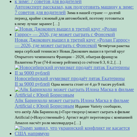
Автоэксперт рассказал, как подготовить машину к зиме:
7 советов для водителей
Зима в нашей стране — долгий
период, крайне сложный для автомобилей, поэтому готовиться
к нему лучше заранее […]
Новак Джокович вышел в третий круг «Ролан Гаррос»
— 2026, где может сыграть с Фонсекой
Четвёртая ракетка
мира сербский теннисист Новак Джокович вышел в третий круг
Открытого чемпионата Франции – 2026, обыграв француза
Валантена Руае (74-й номер рейтинга) со счётом 6:3, 6:2, […]
Новосибирский нумизмат продаёт пятак Екатерины
II за 9000 рублей
Одна монета стоит от 4 до 9 тысяч рублей.
Айк Баринхолц может сыграть Илона Маска в фильме
Artificial с Юрой Борисовым
Издание Variety сообщило,
что актёр Айк Баринхолц («Горе-творец») может сыграть в фильме
Artificial («Искусственный»). Артист ведёт переговоры с компанией
Amazon насчёт роли миллиардера […]