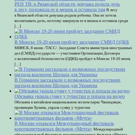
РЕН ТВ: в Рязанской области девушка родила дочь
в лесу, положила ее в мешок и оставила там
В лесу
в Рязанской области девушка родила ребенка. Она не хотела
воспитывать дочь, поэтому завернула ее в мешок и оставила среди
[…]
В Минске 19-20 июня пройдет заседание СМИД ОДКБ
МИНСК, 8 июня. /ТАСС/. Заседание Совета министров иностранных
дел (СМИД) государств — участников Организации Договора
о коллективной безопасности (ОДКБ) пройдет в Минске 19-20 июня.
[…]
В Германии рассказали о возможных последствиях
распада коалиции Шольца для Украины
Обезьяна украла сумку у туристки и попала на видео
Обезьяна в китайском национальном лесном парке Чжанцзяцзе,
провинция Хунань, украла сумку у туристки
В Москве открылся Международный фестиваль
короткометражных фильмов «Мечта»
Международный
образовательный фестиваль короткометражных фильмов «Мечта»