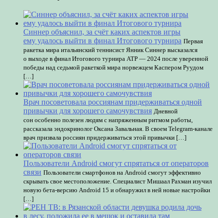
Синнер объяснил, за счёт каких аспектов игры
ему удалось выйти в финал Итогового турнира
Первая
ракетка мира итальянский теннисист Янник Синнер высказался
о выходе в финал Итогового турнира ATP — 2024 после уверенной
победы над седьмой ракеткой мира норвежцем Каспером Руудом
[…]
Врач посоветовала россиянам придерживаться одной
привычки для хорошего самочувствия
Дневной
сон особенно полезен людям с напряженным ритмом работы,
рассказала эндокринолог Оксана Завальная. В своем Telegram-канале
врач призвала россиян придерживаться этой привычки […]
Пользователи Android смогут спрятаться от операторов
связи
Пользователи смартфонов на Android смогут эффективно
скрывать свое местоположение. Специалист Мишаал Рахман изучил
новую бета-версию Android 15 и обнаружил в ней новые настройки
[…]