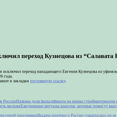
ключил переход Кузнецова из “Салавата
 исключил переход нападающего Евгения Кузнецова из уфимског
6 года.
авьте в закладки
постоянную ссылку
.
Названа доля фальсификата на рынке стройматериалов 
Ежедневные ритуалы красоты, которые помогут выг
Выдача ипотеки в России сократилась из-з