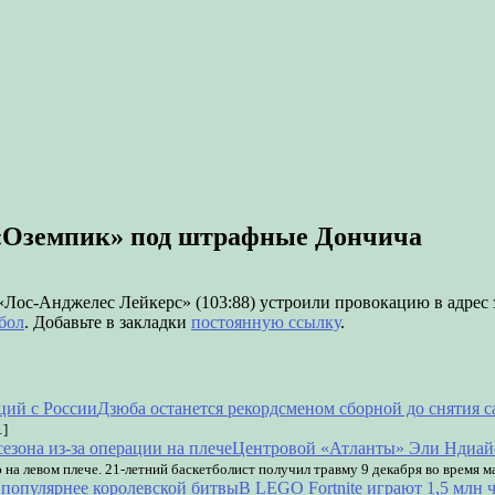
«Оземпик» под штрафные Дончича
«Лос-Анджелес Лейкерс» (103:88) устроили провокацию в адрес
бол
. Добавьте в закладки
постоянную ссылку
.
Дзюба останется рекордсменом сборной до снятия с
…]
Центровой «Атланты» Эли Ндиайе 
на левом плече. 21-летний баскетболист получил травму 9 декабря во время м
В LEGO Fortnite играют 1,5 млн 