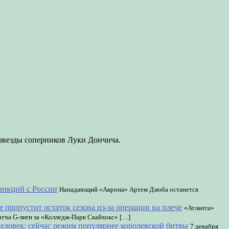
 звезды соперников Луки Дончича.
анкций с России
Нападающий «Акрона» Артем Дзюба останется
пропустит остаток сезона из‑за операции на плече
«Атланта»
атча G-лиги за «Колледж‑Парк Скайхокс» […]
человек: сейчас режим популярнее королевской битвы
7 декабря