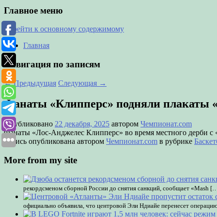
Главное меню
Перейти к основному содержимому
Главная
Навигация по записям
←
Предыдущая
Следующая
→
Фанаты «Клипперс» подняли плакаты 
Опубликовано
22 декабря, 2025
автором
Чемпионат.com
Фанаты «Лос-Анджелес Клипперс» во время местного дерби с 
Запись опубликована автором
Чемпионат.com
в рубрике
Баскет
More from my site
рекордсменом сборной России до снятия санкций, сообщает «Mash [
официально объявила, что центровой Эли Ндиайе перенесет операцию 