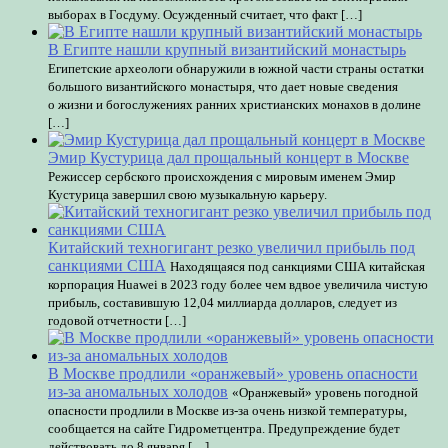
выборах в Госдуму. Осужденный считает, что факт […]
В Египте нашли крупный византийский монастырь
Египетские археологи обнаружили в южной части страны остатки
большого византийского монастыря, что дает новые сведения
о жизни и богослужениях ранних христианских монахов в долине
[…]
Эмир Кустурица дал прощальный концерт в Москве
Режиссер сербского происхождения с мировым именем Эмир
Кустурица завершил свою музыкальную карьеру.
Китайский техногигант резко увеличил прибыль под
санкциями США
Находящаяся под санкциями США китайская
корпорация Huawei в 2023 году более чем вдвое увеличила чистую
прибыль, составившую 12,04 миллиарда долларов, следует из
годовой отчетности […]
В Москве продлили «оранжевый» уровень опасности
из-за аномальных холодов
«Оранжевый» уровень погодной
опасности продлили в Москве из-за очень низкой температуры,
сообщается на сайте Гидрометцентра. Предупреждение будет
действовать до 8 января […]