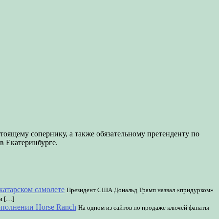
тоящему сопернику, а также обязательному претенденту по
в Екатеринбурге.
катарском самолете
Президент США Дональд Трамп назвал «придурком»
и […]
дополнении Horse Ranch
На одном из сайтов по продаже ключей фанаты