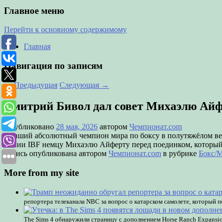
Главное меню
Перейти к основному содержимому
Главная
Навигация по записям
←
Предыдущая
Следующая
→
Дмитрий Бивол дал совет Михаэлю Айф
Опубликовано
28 мая, 2026
автором
Чемпионат.com
Бывший абсолютный чемпион мира по боксу в полутяжёлом весе
линии IBF немцу Михаэлю Айферту перед поединком, который с
Запись опубликована автором
Чемпионат.com
в рубрике
Бокс
More from my site
репортера телеканала NBC за вопрос о катарском самолете, который
The Sims 4 обнаружили страницу с дополнением Horse Ranch Expansio