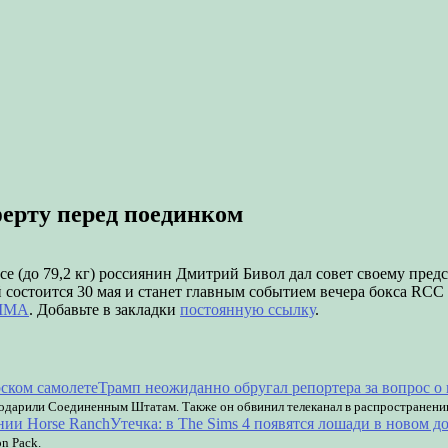
ерту перед поединком
 (до 79,2 кг) россиянин Дмитрий Бивол дал совет своему предс
остоится 30 мая и станет главным событием вечера бокса RCC 
/MMA
. Добавьте в закладки
постоянную ссылку
.
Трамп неожиданно обругал репортера за вопрос о 
 подарили Соединенным Штатам. Также он обвинил телеканал в распространени
Утечка: в The Sims 4 появятся лошади в новом 
n Pack.