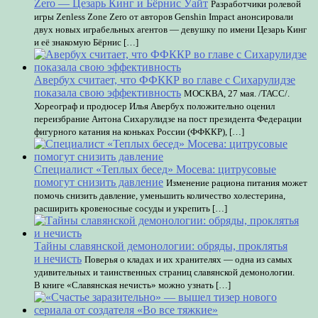
Zero — Цезарь Кинг и Бёрнис Уайт
Разработчики ролевой
игры Zenless Zone Zero от авторов Genshin Impact анонсировали
двух новых играбельных агентов — девушку по имени Цезарь Кинг
и её знакомую Бёрнис […]
Авербух считает, что ФФККР во главе с Сихарулидзе
показала свою эффективность
МОСКВА, 27 мая. /ТАСС/.
Хореограф и продюсер Илья Авербух положительно оценил
переизбрание Антона Сихарулидзе на пост президента Федерации
фигурного катания на коньках России (ФФККР), […]
Специалист «Теплых бесед» Мосева: цитрусовые
помогут снизить давление
Изменение рациона питания может
помочь снизить давление, уменьшить количество холестерина,
расширить кровеносные сосуды и укрепить […]
Тайны славянской демонологии: обряды, проклятья
и нечисть
Поверья о кладах и их хранителях — одна из самых
удивительных и таинственных страниц славянской демонологии.
В книге «Славянская нечисть» можно узнать […]