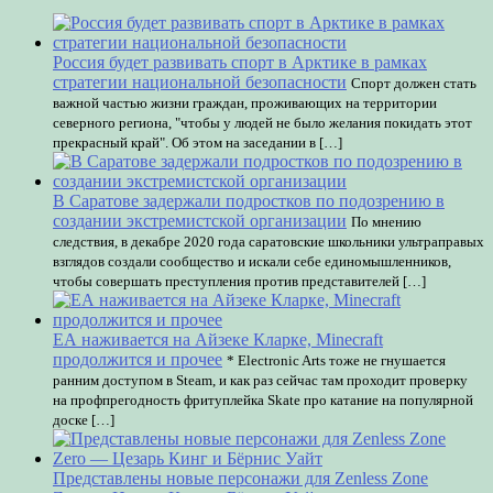
Россия будет развивать спорт в Арктике в рамках
стратегии национальной безопасности
Спорт должен стать
важной частью жизни граждан, проживающих на территории
северного региона, "чтобы у людей не было желания покидать этот
прекрасный край". Об этом на заседании в […]
В Саратове задержали подростков по подозрению в
создании экстремистской организации
По мнению
следствия, в декабре 2020 года саратовские школьники ультраправых
взглядов создали сообщество и искали себе единомышленников,
чтобы совершать преступления против представителей […]
ЕА наживается на Айзеке Кларке, Minecraft
продолжится и прочее
* Electronic Arts тоже не гнушается
ранним доступом в Steam, и как раз сейчас там проходит проверку
на профпрегодность фритуплейка Skate про катание на популярной
доске […]
Представлены новые персонажи для Zenless Zone