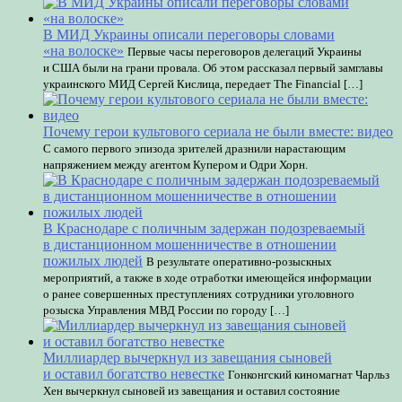
В МИД Украины описали переговоры словами
«на волоске»
Первые часы переговоров делегаций Украины
и США были на грани провала. Об этом рассказал первый замглавы
украинского МИД Сергей Кислица, передает The Financial […]
Почему герои культового сериала не были вместе: видео
С самого первого эпизода зрителей дразнили нарастающим
напряжением между агентом Купером и Одри Хорн.
В Краснодаре с поличным задержан подозреваемый
в дистанционном мошенничестве в отношении
пожилых людей
В результате оперативно-розыскных
мероприятий, а также в ходе отработки имеющейся информации
о ранее совершенных преступлениях сотрудники уголовного
розыска Управления МВД России по городу […]
Миллиардер вычеркнул из завещания сыновей
и оставил богатство невестке
Гонконгский киномагнат Чарльз
Хен вычеркнул сыновей из завещания и оставил состояние