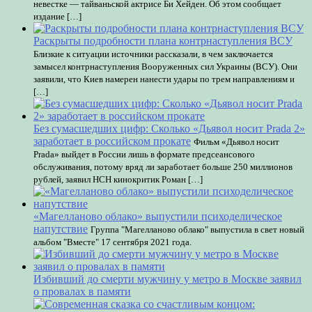
невестке — тайваньской актрисе Би Хейден. Об этом сообщает
издание […]
Раскрыты подробности плана контрнаступления ВСУ
Близкие к ситуации источники рассказали, в чем заключается
замысел контрнаступления Вооруженных сил Украины (ВСУ). Они
заявили, что Киев намерен нанести удары по трем направлениям и
[…]
Без сумасшедших цифр: Сколько «Дьявол носит Prada 2»
заработает в российском прокате
Фильм «Дьявол носит
Prada» выйдет в России лишь в формате предсеансового
обслуживания, потому вряд ли заработает больше 250 миллионов
рублей, заявил НСН кинокритик Роман […]
«Магелланово облако» выпустили психоделическое
напутствие
Группа "Магелланово облако" выпустила в свет новый
альбом "Вместе" 17 сентября 2021 года.
Избивший до смерти мужчину у метро в Москве заявил
о провалах в памяти