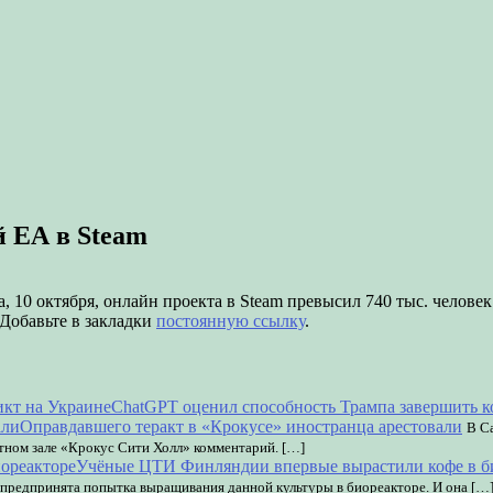
й EA в Steam
а, 10 октября, онлайн проекта в Steam превысил 740 тыс. человек
 Добавьте в закладки
постоянную ссылку
.
ChatGPT оценил способность Трампа завершить к
Оправдавшего теракт в «Крокусе» иностранца арестовали
В С
тном зале «Крокус Сити Холл» комментарий. […]
Учёные ЦТИ Финляндии впервые вырастили кофе в б
 предпринята попытка выращивания данной культуры в биореакторе. И она […