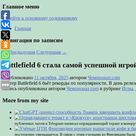
Главное меню
Перейти к основному содержимому
Главная
Навигация по записям
←
Предыдущая
Следующая
→
Battlefield 6 стала самой успешной игро
Опубликовано
11 октября, 2025
автором
Чемпионат.com
Шутер Battlefield 6 бьёт рекорды по популярности. В день релиз
Запись опубликована автором
Чемпионат.com
в рубрике
Игры
.
More from my site
публичных чатов в Telegram написал оправдывающий теракт в концер
постепенно уменьшается. В связи с этим учеными из Финляндии была