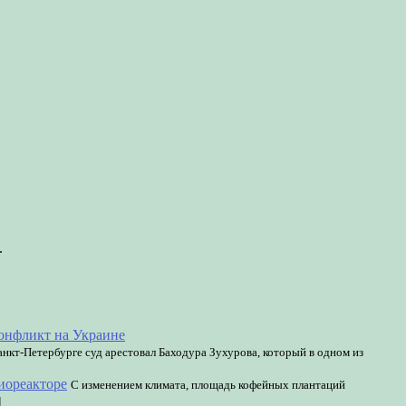
.
онфликт на Украине
анкт-Петербурге суд арестовал Баходура Зухурова, который в одном из
иореакторе
С изменением климата, площадь кофейных плантаций
]